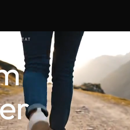
MINABILITAT
em
er