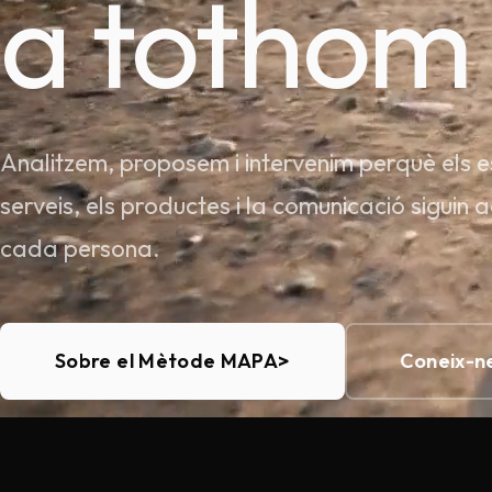
a tothom
Analitzem, proposem i intervenim perquè els es
serveis, els productes i la comunicació siguin 
cada persona.
Sobre el Mètode MAPA
>
Coneix-n