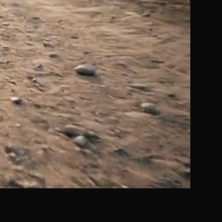
>
>
>
>