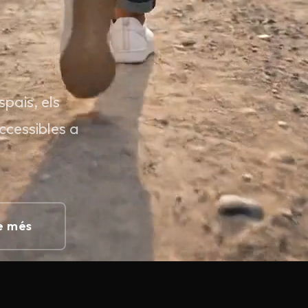
pais, els
accessibles a
e més